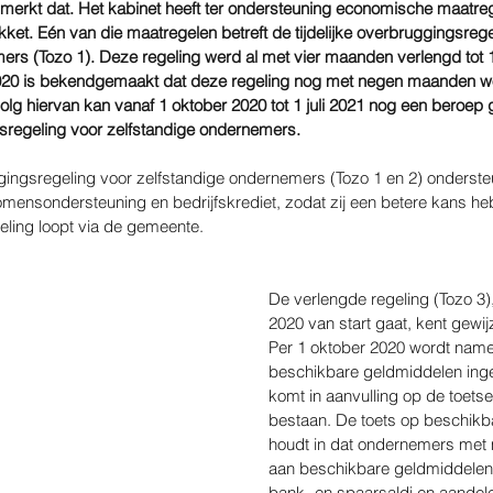
merkt dat. Het kabinet heeft ter ondersteuning economische maatrege
et. Eén van die maatregelen betreft de tijdelijke overbruggingsrege
ers (Tozo 1). Deze regeling werd al met vier maanden verlengd tot 
20 is bekendgemaakt dat deze regeling nog met negen maanden wordt
volg hiervan kan vanaf 1 oktober 2020 tot 1 juli 2021 nog een beroe
ngsregeling voor zelfstandige ondernemers.
ggingsregeling voor zelfstandige ondernemers (Tozo 1 en 2) ondersteu
ensondersteuning en bedrijfskrediet, zodat zij een betere kans he
geling loopt via de gemeente.
De verlengde regeling (Tozo 3),
2020 van start gaat, kent gewi
Per 1 oktober 2020 wordt namel
beschikbare geldmiddelen inge
komt in aanvulling op de toetse
bestaan. De toets op beschikb
houdt in dat ondernemers met 
aan beschikbare geldmiddelen 
bank- en spaarsaldi en aandele