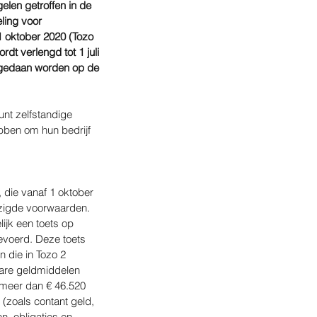
len getroffen in de 
ling voor 
1 oktober 2020 (Tozo 
 verlengd tot 1 juli 
p gedaan worden op de 
nt zelfstandige 
bben om hun bedrijf 
 die vanaf 1 oktober 
jzigde voorwaarden. 
ijk een toets op 
voerd. Deze toets 
n die in Tozo 2 
are geldmiddelen 
meer dan € 46.520 
(zoals contant geld, 
n, obligaties en 