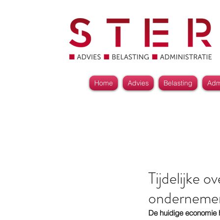
Home
Advies
Belasting
Admi
Tijdelijke o
ondernemers
De huidige economie he