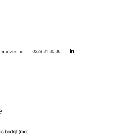
0229 31 30 36
teradvies.net
e
s bedrijf (met 