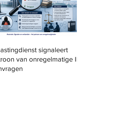
astingdienst signaleert
troon van onregelmatige IH-
nvragen