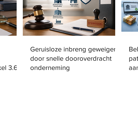
Geruisloze inbreng geweigerd
Bel
g
door snelle dooroverdracht
pa
kel 3.65
onderneming
aa