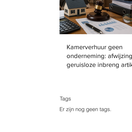
Kamerverhuur geen
onderneming: afwijzin
geruisloze inbreng arti
Wet IB 2001
Tags
Er zijn nog geen tags.